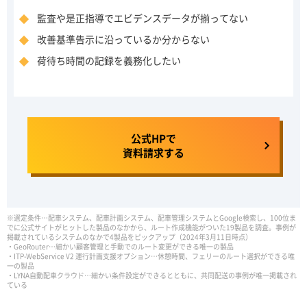
監査や是正指導でエビデンスデータが揃ってない
改善基準告示に沿っているか分からない
荷待ち時間の記録を義務化したい
公式HPで
資料請求する
※選定条件…配車システム、配車計画システム、配車管理システムとGoogle検索し、100位ま
でに公式サイトがヒットした製品のなかから、ルート作成機能がついた19製品を調査。事例が
掲載されているシステムのなかで4製品をピックアップ（2024年3月11日時点）
・GeoRouter…細かい顧客管理と手動でのルート変更ができる唯一の製品
・ITP-WebService V2 運行計画支援オプション…休憩時間、フェリーのルート選択ができる唯
一の製品
・LYNA自動配車クラウド…細かい条件設定ができるとともに、共同配送の事例が唯一掲載され
ている