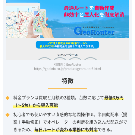
引用元：GeoRouter
https://geoinfo.co.jp/product/georouter3.html
特徴
料金プランは買取と月額の2種類。台数に応じて
最低3万円
（～5台）から導入可能
初心者でも使いやすい直感的な地図操作UI。半自動配車（提
案＋手動修正）でオペレーターの判断を組み込んだ配送がで
きるため、
毎日ルートが変わる業務にも対応
できる。