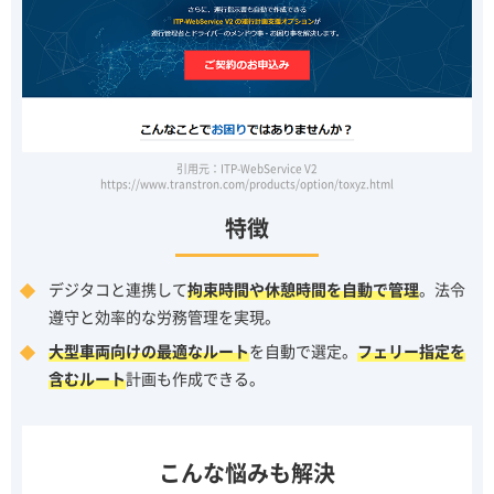
引用元：ITP-WebService V2
https://www.transtron.com/products/option/toxyz.html
特徴
デジタコと連携して
拘束時間や休憩時間を自動で管理
。法令
遵守と効率的な労務管理を実現。
大型車両向けの最適なルート
を自動で選定。
フェリー指定を
含むルート
計画も作成できる。
こんな悩みも解決