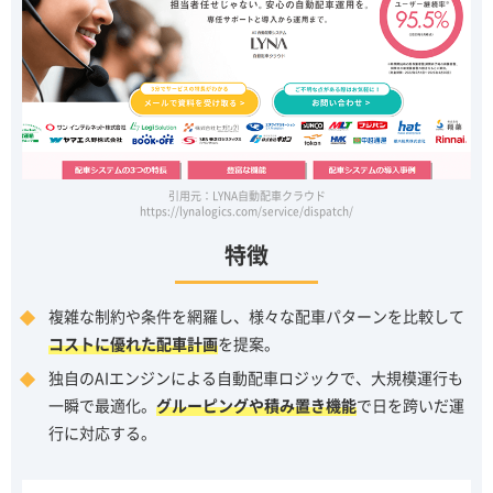
引用元：LYNA自動配車クラウド
https://lynalogics.com/service/dispatch/
特徴
複雑な制約や条件を網羅し、様々な配車パターンを比較して
コストに優れた配車計画
を提案。
独自のAIエンジンによる自動配車ロジックで、大規模運行も
一瞬で最適化。
グルーピングや積み置き機能
で日を跨いだ運
行に対応する。