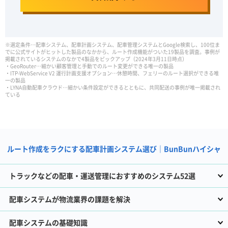
※選定条件…配車システム、配車計画システム、配車管理システムとGoogle検索し、100位ま
でに公式サイトがヒットした製品のなかから、ルート作成機能がついた19製品を調査。事例が
掲載されているシステムのなかで4製品をピックアップ（2024年3月11日時点）
・GeoRouter…細かい顧客管理と手動でのルート変更ができる唯一の製品
・ITP-WebService V2 運行計画支援オプション…休憩時間、フェリーのルート選択ができる唯
一の製品
・LYNA自動配車クラウド…細かい条件設定ができるとともに、共同配送の事例が唯一掲載され
ている
ルート作成をラクにする配車計画システム選び｜BunBunハイシャ
トラックなどの配車・運送管理におすすめのシステム52選
配車システムが物流業界の課題を解決
配車システムの基礎知識