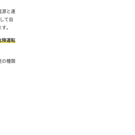
電源と連
して自
ます。
危険運転
送の種類