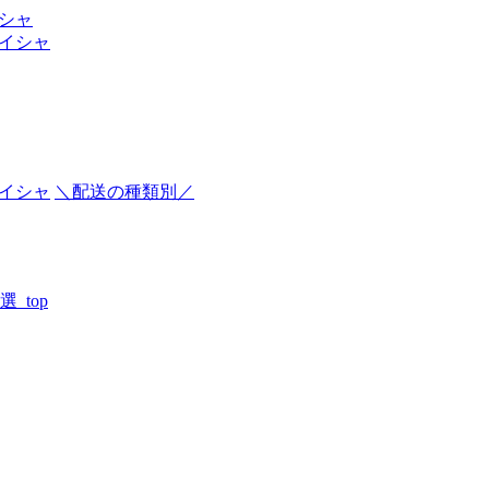
イシャ
＼配送の種類別／
_top