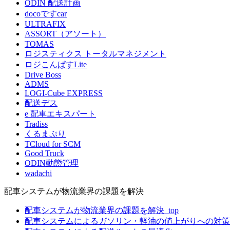
ODIN 配送計画
docoですcar
ULTRAFIX
ASSORT（アソート）
TOMAS
ロジスティクス トータルマネジメント
ロジこんぱすLite
Drive Boss
ADMS
LOGI-Cube EXPRESS
配送デス
e 配車エキスパート
Tradiss
くるまぷり
TCloud for SCM
Good Truck
ODIN動態管理
wadachi
配車システムが物流業界の課題を解決
配車システムが物流業界の課題を解決_top
配車システムによるガソリン・軽油の値上がりへの対策