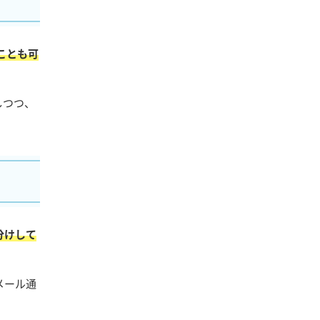
ことも可
しつつ、
分けして
メール通