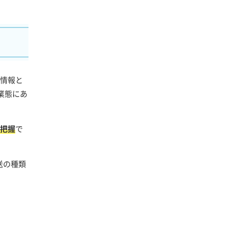
置情報と
業態にあ
で把握
で
送の種類