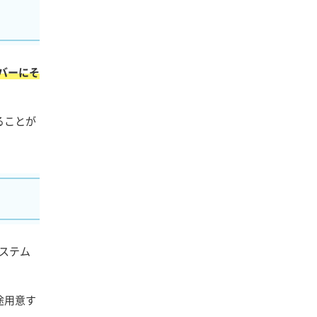
バーにそ
ることが
システム
途用意す