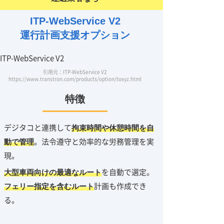
ITP-WebService V2
運行計画支援オプション
引用元：ITP-WebService V2
https://www.transtron.com/products/option/toxyz.html
特徴
デジタコと連携して
拘束時間や休憩時間を自
。法令遵守と効率的な労務管理を実
動で管理
現。
を自動で選定。
大型車両向けの最適なルート
計画も作成でき
フェリー指定を含むルート
る。