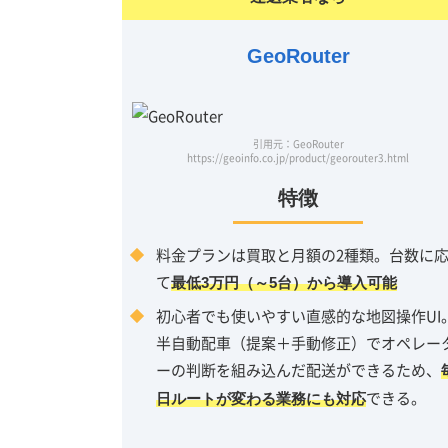
GeoRouter
引用元：GeoRouter
https://geoinfo.co.jp/product/georouter3.html
特徴
料金プランは買取と月額の2種類。台数に
て
最低3万円（～5台）から導入可能
初心者でも使いやすい直感的な地図操作UI
半自動配車（提案＋手動修正）でオペレー
ーの判断を組み込んだ配送ができるため、
できる。
日ルートが変わる業務にも対応