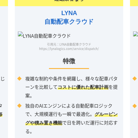
LYNA
自動配車クラウド
引用元：LYNA自動配車クラウド
https://lynalogics.com/service/dispatch/
特徴
応じ
複雑な制約や条件を網羅し、様々な配車パタ
ーンを比較して
を提
コストに優れた配車計画
案。
。
タ
独自のAIエンジンによる自動配車ロジック
で、大規模運行も一瞬で最適化。
毎
グルーピン
で日を跨いだ運行に対応す
グや積み置き機能
る。