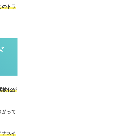
てのトラ
ド
柔軟化が
ながって
イナスイ