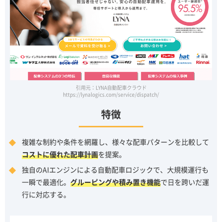
引用元：LYNA自動配車クラウド
https://lynalogics.com/service/dispatch/
特徴
複雑な制約や条件を網羅し、様々な配車パターンを比較して
コストに優れた配車計画
を提案。
独自のAIエンジンによる自動配車ロジックで、大規模運行も
一瞬で最適化。
グルーピングや積み置き機能
で日を跨いだ運
行に対応する。