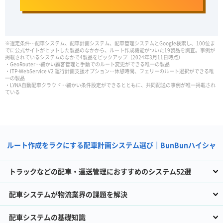
※選定条件…配車システム、配車計画システム、配車管理システムとGoogle検索し、100位ま
でに公式サイトがヒットした製品のなかから、ルート作成機能がついた19製品を調査。事例が
掲載されているシステムのなかで4製品をピックアップ（2024年3月11日時点）
・GeoRouter…細かい顧客管理と手動でのルート変更ができる唯一の製品
・ITP-WebService V2 運行計画支援オプション…休憩時間、フェリーのルート選択ができる唯
一の製品
・LYNA自動配車クラウド…細かい条件設定ができるとともに、共同配送の事例が唯一掲載され
ている
ルート作成をラクにする配車計画システム選び｜BunBunハイシャ
トラックなどの配車・運送管理におすすめのシステム52選
配車システムが物流業界の課題を解決
配車システムの基礎知識