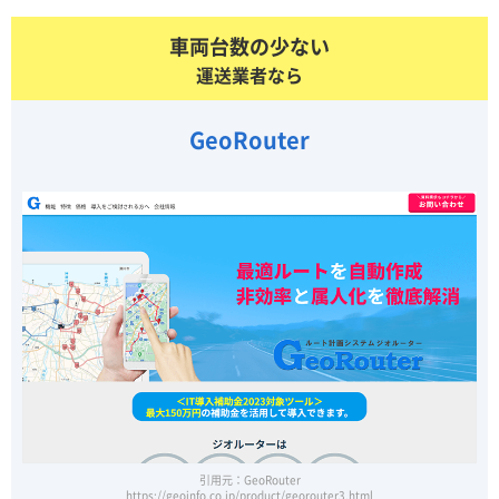
車両台数の少ない
運送業者なら
GeoRouter
引用元：GeoRouter
https://geoinfo.co.jp/product/georouter3.html