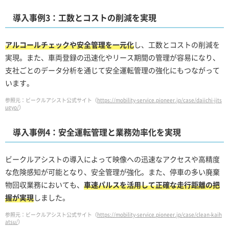
導入事例3：工数とコストの削減を実現
アルコールチェックや安全管理を一元化
し、工数とコストの削減を
実現。また、車両登録の迅速化やリース期間の管理が容易になり、
支社ごとのデータ分析を通じて安全運転管理の強化にもつながって
います。
参照元：ビークルアシスト公式サイト（
https://mobility-service.pioneer.jp/case/daiichi-jits
ugyo/
）
導入事例4：安全運転管理と業務効率化を実現
ビークルアシストの導入によって映像への迅速なアクセスや高精度
な危険感知が可能となり、安全管理が強化。また、停車の多い廃棄
物回収業務においても、
車速パルスを活用して正確な走行距離の把
握が実現
しました。
参照元：ビークルアシスト公式サイト（
https://mobility-service.pioneer.jp/case/clean-kaih
atsu/
）