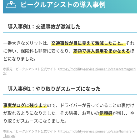
ビークルアシストの導入事例
導入事例1：交通事故が激減した
一番大きなメリットは、
交通事故が目に見えて激減したこと。
それ
に伴い、保険料も非常に安くなり、
差額で導入費用をまかなえる
ほ
どになりました。
参照元：ビークルアシスト公式サイト（
https://mobility-service.pioneer.jp/case/yamaguchi
2/
）
導入事例2：やり取りがスムーズになった
事実がログに残ります
ので、ドライバーが言っていることの裏付け
が取れるようになりました。その結果、お互いの
信頼感
が増し、や
り取りがスムーズになりました。
参照元：ビークルアシスト公式サイト（
https://mobility-service.pioneer.jp/case/hamareiki
_kogyo/
）