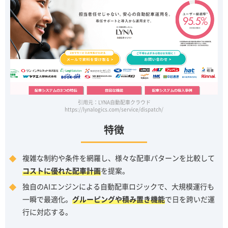
引用元：LYNA自動配車クラウド
https://lynalogics.com/service/dispatch/
特徴
複雑な制約や条件を網羅し、様々な配車パターンを比較して
コストに優れた配車計画
を提案。
独自のAIエンジンによる自動配車ロジックで、大規模運行も
一瞬で最適化。
グルーピングや積み置き機能
で日を跨いだ運
行に対応する。