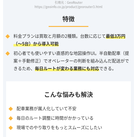
引用元：GeoRouter
https://geoinfo.co.jp/product/georouter3.html
特徴
料金プランは買取と月額の2種類。台数に応じて
最低3万円
（～5台）から導入可能
初心者でも使いやすい直感的な地図操作UI。半自動配車（提
案＋手動修正）でオペレーターの判断を組み込んだ配送がで
きるため、
毎日ルートが変わる業務にも対応
できる。
こんな悩みも解決
配車業務が属人化していて不安
毎日のルート調整に時間がかかっている
現場でのやり取りをもっとスムーズにしたい