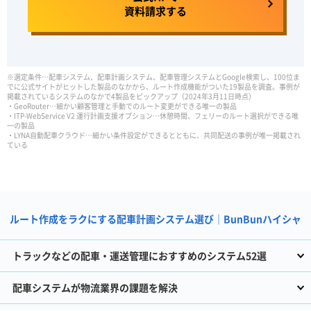
資料請求する
※選定条件…配車システム、配車計画システム、配車管理システムとGoogle検索し、100位ま
でに公式サイトがヒットした製品のなかから、ルート作成機能がついた19製品を調査。事例が
掲載されているシステムのなかで4製品をピックアップ（2024年3月11日時点）
・GeoRouter…細かい顧客管理と手動でのルート変更ができる唯一の製品
・ITP-WebService V2 運行計画支援オプション…休憩時間、フェリーのルート選択ができる唯
一の製品
・LYNA自動配車クラウド…細かい条件設定ができるとともに、共同配送の事例が唯一掲載され
ている
ルート作成をラクにする配車計画システム選び｜BunBunハイシャ
トラックなどの配車・運送管理におすすめのシステム52選
配車システムが物流業界の課題を解決