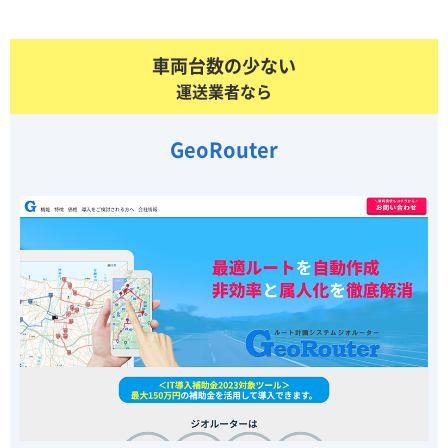
車両台数の少ない
運送業者なら
GeoRouter