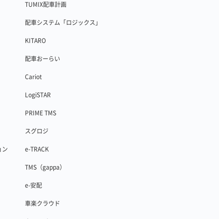
TUMIX配車計画
配車システム「ロジックス」
KITARO
配車おーらい
Cariot
LogiSTAR
PRIME TMS
スグロジ
ョン
e-TRACK
TMS（gappa）
e-安配
車楽クラウド