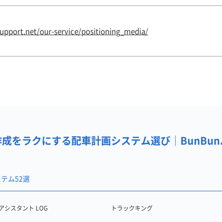
pport.net/our-service/positioning_media/
成をラクにする配車計画システム選び｜BunBu
テム52選
アシスタント LOG
トラックキング