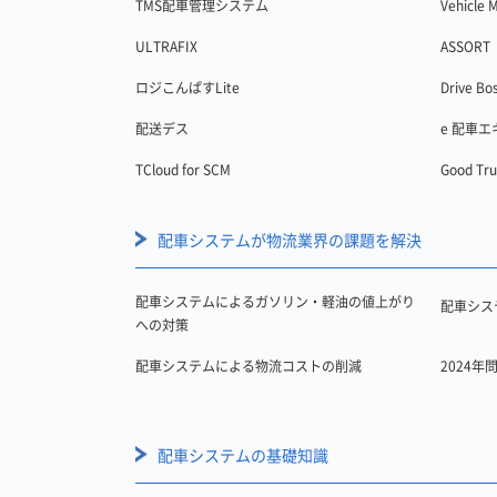
TMS配車管理システム
Vehicle 
ULTRAFIX
ASSOR
ロジこんぱすLite
Drive Bo
配送デス
e 配車
TCloud for SCM
Good Tr
配車システムが物流業界の課題を解決
配車システムによるガソリン・軽油の値上がり
配車シス
への対策
配車システムによる物流コストの削減
2024
配車システムの基礎知識