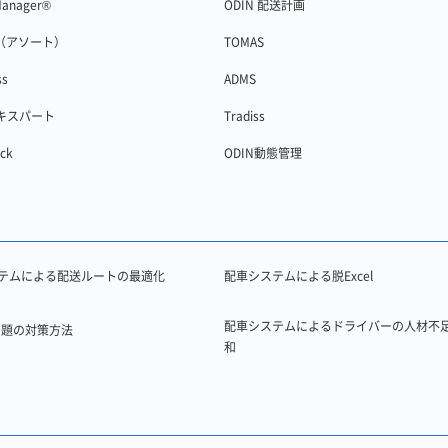
Manager®
ODIN 配送計画
T（アソート）
TOMAS
ss
ADMS
エキスパート
Tradiss
uck
ODIN動態管理
テムによる配送ルートの最適化
配車システムによる脱Excel
配車システムによるドライバーの人材不
年問題の対策方法
和