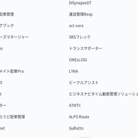
DiSynapseDT
配車管理
運送管理Rexp
グブック
act-sora
ーズマネージャー
SBSフレック
er
トランスサポーター
ONEsLOGI
メイト配車Pro
LYNA
ス
ビークルアシスト
t
ビジネスナビタイム動態管理ソリューシ
ター
ATMTC
らうど配車管理
ALPS Route
eet
GuRutto