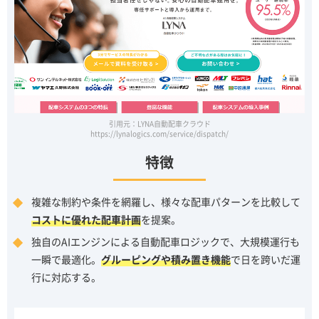
引用元：LYNA自動配車クラウド
https://lynalogics.com/service/dispatch/
特徴
複雑な制約や条件を網羅し、様々な配車パターンを比較して
コストに優れた配車計画
を提案。
独自のAIエンジンによる自動配車ロジックで、大規模運行も
一瞬で最適化。
グルーピングや積み置き機能
で日を跨いだ運
行に対応する。