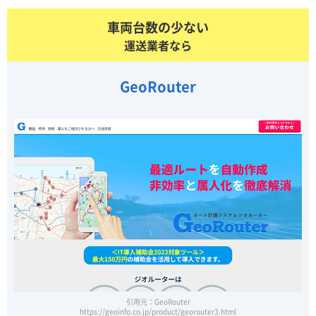
車両台数の少ない
運送業者なら
GeoRouter
引用元：GeoRouter
https://geoinfo.co.jp/product/georouter3.html