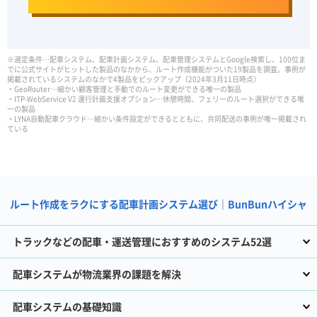
※選定条件…配車システム、配車計画システム、配車管理システムとGoogle検索し、100位ま
でに公式サイトがヒットした製品のなかから、ルート作成機能がついた19製品を調査。事例が
掲載されているシステムのなかで4製品をピックアップ（2024年3月11日時点）
・GeoRouter…細かい顧客管理と手動でのルート変更ができる唯一の製品
・ITP-WebService V2 運行計画支援オプション…休憩時間、フェリーのルート選択ができる唯
一の製品
・LYNA自動配車クラウド…細かい条件設定ができるとともに、共同配送の事例が唯一掲載され
ている
ルート作成をラクにする配車計画システム選び｜BunBunハイシャ
トラックなどの配車・運送管理におすすめのシステム52選
配車システムが物流業界の課題を解決
配車システムの基礎知識