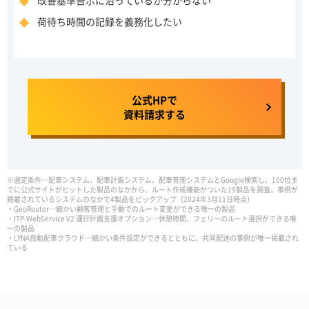
荷待ち時間の記録を義務化したい
公式HPで
資料請求する
※選定条件…配車システム、配車計画システム、配車管理システムとGoogle検索し、100位ま
でに公式サイトがヒットした製品のなかから、ルート作成機能がついた19製品を調査。事例が
掲載されているシステムのなかで4製品をピックアップ（2024年3月11日時点）
・GeoRouter…細かい顧客管理と手動でのルート変更ができる唯一の製品
・ITP-WebService V2 運行計画支援オプション…休憩時間、フェリーのルート選択ができる唯
一の製品
・LYNA自動配車クラウド…細かい条件設定ができるとともに、共同配送の事例が唯一掲載され
ている