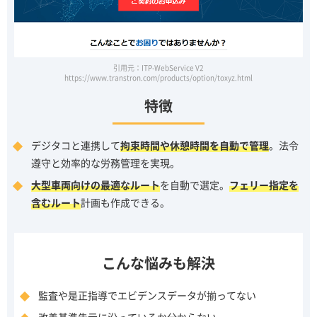
引用元：ITP-WebService V2
https://www.transtron.com/products/option/toxyz.html
特徴
デジタコと連携して
拘束時間や休憩時間を自動で管理
。法令
遵守と効率的な労務管理を実現。
大型車両向けの最適なルート
を自動で選定。
フェリー指定を
含むルート
計画も作成できる。
こんな悩みも解決
監査や是正指導でエビデンスデータが揃ってない
改善基準告示に沿っているか分からない