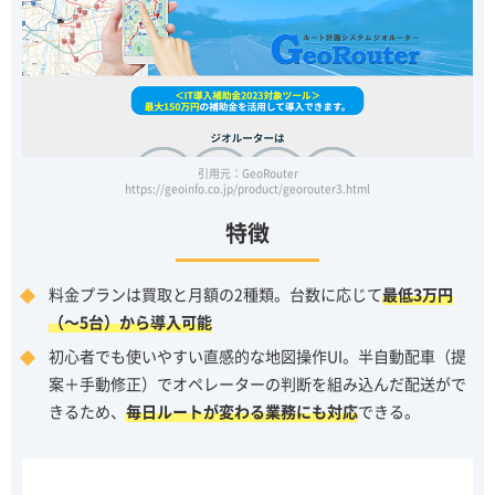
引用元：GeoRouter
https://geoinfo.co.jp/product/georouter3.html
特徴
料金プランは買取と月額の2種類。台数に応じて
最低3万円
（～5台）から導入可能
初心者でも使いやすい直感的な地図操作UI。半自動配車（提
案＋手動修正）でオペレーターの判断を組み込んだ配送がで
きるため、
毎日ルートが変わる業務にも対応
できる。